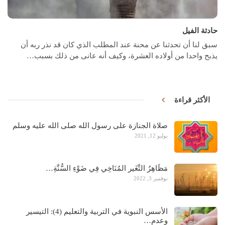
حادثة الفيل
سبق لنا أن تحدثنا عن محنة عند المطلب الذي كان قد نذر ربه أن
يذبح واحدا من أولاده العشرة، وكيف أنه عانى من ذلك بسبب
…
الأكثر قراءة
صلاة الجنازة على رسول الله صلى الله عليه وسلم
يوليو 12, 2021
مَظَاهِرُ التَّغَير المُنَاخِي فِي ضَوْءِ السُّنَّةِ…
نوفمبر 3, 2022
الأسس النبوية في التربية والتعليم (4): التيسير
وعدم…