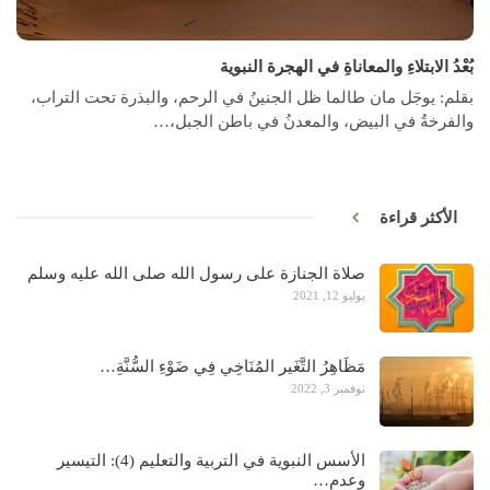
بُعْدُ الابتلاءِ والمعاناةِ في الهجرة النبوية
بقلم: يوجَل مان
طالما ظل الجنينُ في الرحم، والبذرة تحت التراب،
والفرخةُ في البيض، والمعدنُ في باطن الجبل،
…
الأكثر قراءة
صلاة الجنازة على رسول الله صلى الله عليه وسلم
يوليو 12, 2021
مَظَاهِرُ التَّغَير المُنَاخِي فِي ضَوْءِ السُّنَّةِ…
نوفمبر 3, 2022
الأسس النبوية في التربية والتعليم (4): التيسير
وعدم…