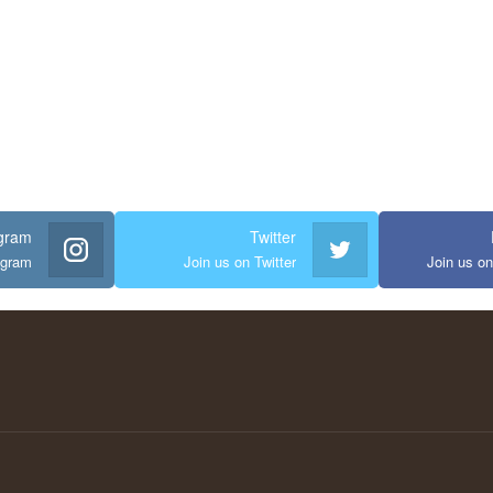
agram
Twitter
agram
Join us on Twitter
Join us o