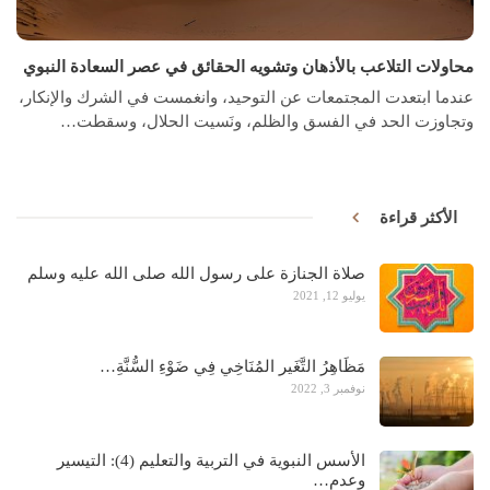
محاولات التلاعب بالأذهان وتشويه الحقائق في عصر السعادة النبوي
عندما ابتعدت المجتمعات عن التوحيد، وانغمست في الشرك والإنكار،
وتجاوزت الحد في الفسق والظلم، ونَسيت الحلال، وسقطت…
الأكثر قراءة
صلاة الجنازة على رسول الله صلى الله عليه وسلم
يوليو 12, 2021
مَظَاهِرُ التَّغَير المُنَاخِي فِي ضَوْءِ السُّنَّةِ…
نوفمبر 3, 2022
الأسس النبوية في التربية والتعليم (4): التيسير
وعدم…