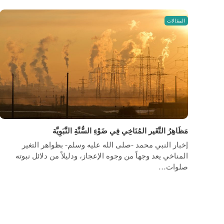
المقالات
مَظَاهِرُ التَّغَير المُنَاخِي فِي ضَوْءِ السُّنَّةِ النَّبَوِيَّة
إخبار النبي محمد -صلى الله عليه وسلم- بظواهر التغير
المناخي يعد وجهاً من وجوه الإعجاز، ودليلاً من دلائل نبوته
صلوات…