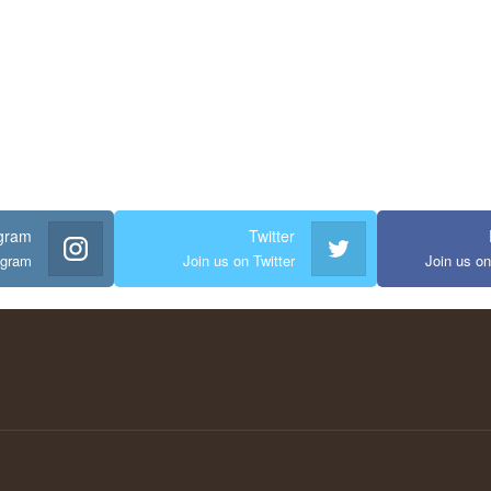
agram
Twitter
agram
Join us on Twitter
Join us o