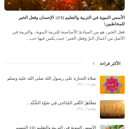
الأسس النبوية في التربية والتعليم (13): الإحسان وفعل الخير
للمخاطبين!
فعل الخير، هو من المبادئ الأساسية للتربية النبوية.. والتربية في
الأصل من أعمال البرّ وفعل الخير؛ حيث يكمن فيها حب…
الأكثر قراءة
صلاة الجنازة على رسول الله صلى الله عليه وسلم
يوليو 12, 2021
مَظَاهِرُ التَّغَير المُنَاخِي فِي ضَوْءِ السُّنَّةِ…
نوفمبر 3, 2022
الأسس النبوية في التربية والتعليم (4): التيسير