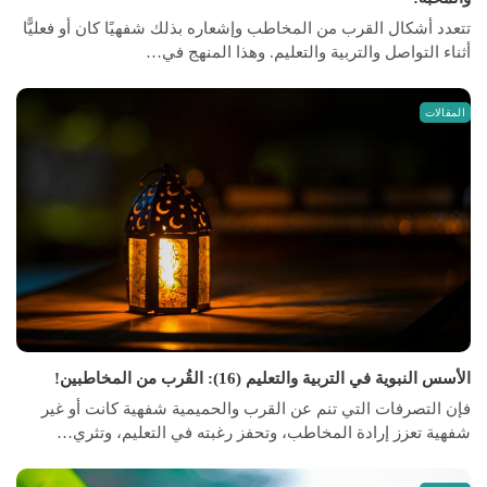
تتعدد أشكال القرب من المخاطب وإشعاره بذلك شفهيًا كان أو فعليًّا
أثناء التواصل والتربية والتعليم. وهذا المنهج في…
المقالات
الأسس النبوية في التربية والتعليم (16): القُرب من المخاطبين!
فإن التصرفات التي تنم عن القرب والحميمية شفهية كانت أو غير
شفهية تعزز إرادة المخاطب، وتحفز رغبته في التعليم، وتثري…