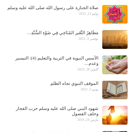
صلاة الجنازة على رسول الله صلى الله عليه وسلم
يوليو 12, 2021
مَظَاهِرُ التَّغَير المُنَاخِي فِي ضَوْءِ السُّنَّةِ…
نوفمبر 3, 2022
الأسس النبوية في التربية والتعليم (4): التيسير
وعدم…
أكتوبر 26, 2023
الموقف النبوي تجاه الظلم
يونيو 5, 2021
شهود النبي صلى الله عليه وسلم حرب الفجار
وحلف الفضول
مارس 24, 2019