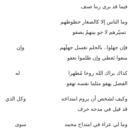
فيما قد برى ربنا صنف
وما الناس إلا كالصغار حظوظهم
تسيّرهم لا جو بينهمُ يصفو
فإن جهلوا.. بالحلم تغسل جهلَهم وإن
منعوا تَعطي وإن ظلموا تعفو
كذاك براك الله روحا مُطهرا له
الفضل يهفو مثلما نفسه تهفو
وكيف لشخص أن يروم امتداحَه وكل الذي
قد قيل في مدحه حرف
وما لي عزاء في امتداح محمد سوى