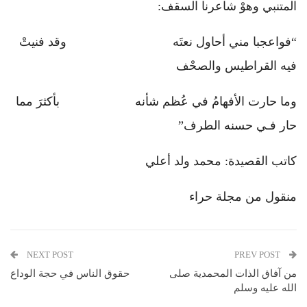
المتنبي وهوْ شاعرنا السقف:
“فواعجبا مني أحاول نعتَه وقد فنيتْ
فيه القراطيس والصحْف
وما حارت الأفهامُ في عُظم شأنه بأكثرَ مما
حار فـي حسنه الطرف”
كاتب القصيدة: محمد ولد أعلي
منقول من مجلة حراء
NEXT POST
PREV POST
من آفاق الذات المحمدية صلى
حقوق الناس في حجة الوداع
الله عليه وسلم