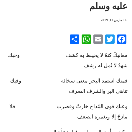
عليه وسلم
On
مارس 11, 2019
WhatsApp
Share
Email
Twitter
Facebook
معانيكَ كنهٌ لا يحيـط به كشف وحبك
شهدٌ لا يُمل له رشف
فمنك استمد البحر معنى سخائه وفيك
تناهى البر والشرف الصرف
وعنك قوى المُداح خارتْ وقصرت فلا
مادحٌ إلا ويغمره الضعف