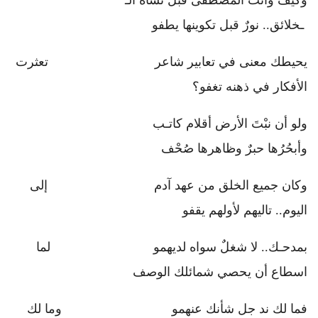
وكيف وأنت المصطفى قبل نشأة الـ
ـخلائق.. نورٌ قبل تكوينها يطفو
يحيطك معنى في تعابير شاعر تعثرت
الأفكار في ذهنه تغفو؟
ولو أن نبْتَ الأرض أقلام كاتـب
وأبحُرُها حبرٌ وظاهرها صُحْف
وكان جميع الخلق من عهد آدم إلى
اليوم.. تاليهم لأولهم يقفو
بمدحـك.. لا شغلٌ سواه لديهمو لما
اسطاع أن يحصي شمائلك الوصف
فما لك ند جل شأنك عنهمو وما لك