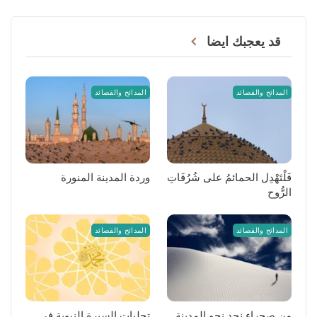
قد يعجبك ايضا
المدائح والقصائد
المدائح والقصائد
فَلْتَهْدِل الحمائمُ على شُرُفَاتِ
وردة المدينة المنورة
الرُّوح
المدائح والقصائد
المدائح والقصائد
من صحراء نجد نحو المدينة
تجليات السيرة النبوية في