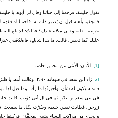
تقول حليمة: فرجعنا إلى خبائنا وقال لي أبوه: يا حلي
فألحِقيه بأهله قبل أن يَظهر ذلك به، فاحتملناه فقدِمن
حريصة عليه وعلى مكثه عندك؟ فقلتُ: قد بلغ الله باب
عليك كما تحبين. قالت: ما هذا شأنكِ، فاصْدُقيني خبرَكِ
[1]
الأتان: الأنثى من الحمير خاصة
[2]
زاد ابن سعد في طبقاته /٩٠
فإنه سيكون له شأن. وأخبرتْها ما رأت وما قيل لها ف
في بني سعد بن بكر. ثم في آل أبي ذؤيب. قالت حليمة
زوجي. فطابت نفس حليمة وسُرَّت بكل ما سمعت. ثم 
والحَدَج من مراكب النساء يشبه المِحَفَّةَ). فركبتها