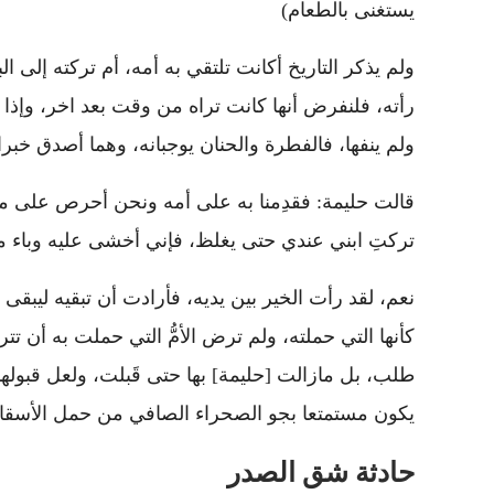
يستغنى بالطعام)
ولم يذكر التاريخ أكانت تلتقي به أمه، أم تركته إلى الب
رأته، فلنفرض أنها كانت تراه من وقت بعد اخر، وإذا كا
ولم ينفها، فالفطرة والحنان يوجبانه، وهما أصدق خبرا،
قالت حليمة: فقدِمنا به على أمه ونحن أحرص على مكثه فين
تركتِ ابني عندي حتى يغلظ، فإني أخشى عليه وباء مكة،
نعم، لقد رأت الخير بين يديه، فأرادت أن تبقيه ليبقى 
كأنها التي حملته، ولم ترض الأمُّ التي حملت به أن تتر
طلب، بل مازالت [حليمة] بها حتى قَبلت، ولعل قبولها
يكون مستمتعا بجو الصحراء الصافي من حمل الأسقام 
حادثة شق الصدر