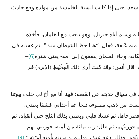
سعد، حتى إذا كانت السنة الخامسة من مولده وقع حادث
 وسلم أتاه جبريل، وهو يلعب مع الغلمان، فأخذه
 منه عَلقة، فقال: “هذا حظ الشيطان منك”، ثم غسله في
انه، وجاء الغلمان يسعَون إلى أمه- يعني ظئره
[6]
–
 قال أنس: وقد كنت أرى ذلك الْمِخْيَطِ (الإبرة) في
ي سياق حديثه عن القصة: فبينا أنا مع أخ لي خلف بيوتنا
 بطست من ذهب مملوءة ثلجا. ثم أخذاني فشقا بطني،
حاها، ثم غسلا قلبي وبطني بذلك الثلج حتى أنقَياه، ثم
فوزنتُهم، ثم قال: زنه بمائة من أمته، فوزنني بهم
. فقال: دعه عنك، فوالله لو وزنتَه بأمته لَوَزَنَهَا”.
[9]