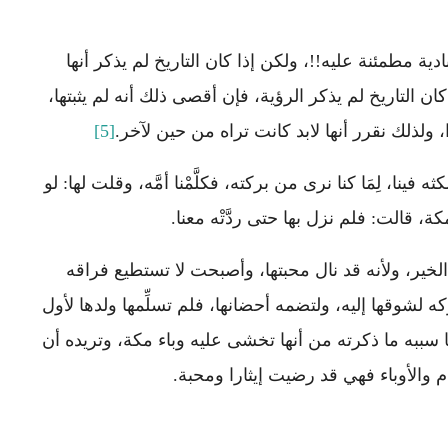
ادية مطمئنة عليه!!، ولكن إذا كان التاريخ لم يذكر أنها
ن التاريخ لم يذكر الرؤية، فإن أقصى ذلك أنه لم يثبتها،
 ولذلك نقرر أنها لابد كانت تراه من حين لآخر.
[5]
ا، لِمَا كنا نرى من بركته، فكلَّمْنا أمَّه، وقلت لها: لو
 قالت: فلم نزل بها حتى ردَّتْه معنا.
الخير، ولأنه قد نال محبتها، وأصبحت لا تستطيع فراقه
كه لشوقها إليه، ولتضمه أحضانها، فلم تسلِّمها ولدها لأول
 سببه ما ذكرته من أنها تخشى عليه وباء مكة، وتريده أن
والأوباء فهي قد رضيت إيثارا ومحبة.