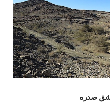
وشق صدره