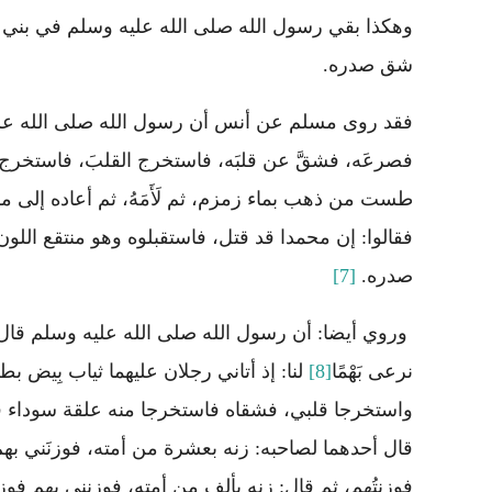
وهكذا بقي رسول الله صلى الله عليه وسلم في بني 
شق صدره.
فقد روى مسلم عن أنس أن رسول الله صلى الله عليه
فصرعَه، فشقَّ عن قلبَه، فاستخرج القلبَ، فاستخرج
طست من ذهب بماء زمزم، ثم لَأَمَهُ، ثم أعاده إلى مك
فقالوا: إن محمدا قد قتل، فاستقبلوه وهو منتقع اللون.
صدره.
[7]
وروي أيضا: أن رسول الله صلى الله عليه وسلم قال ف
نرعى بَهْمًا
[8]
لنا: إذ أتاني رجلان عليهما ثياب بِيض
واستخرجا قلبي، فشقاه فاستخرجا منه علقة سوداء فطر
قال أحدهما لصاحبه: زنه بعشرة من أمته، فوزنَني بهم 
فوزنتُهم، ثم قال: زنه بألف من أمته، فوزنني بهم فوزنتُهم