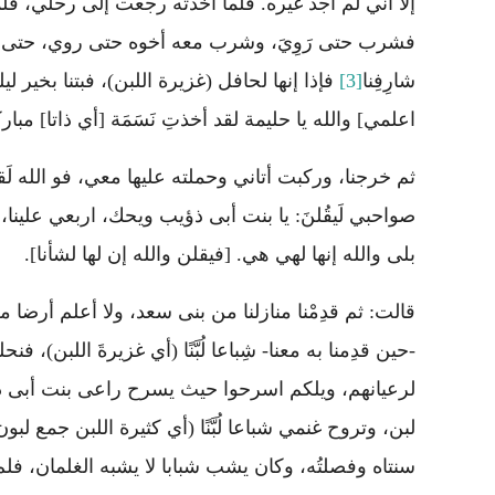
إلا أني لم أجد غيره. فلما أخذتُه رجعت إلى رحلي، فل
فشرب حتى رَوِيَ، وشرب معه أخوه حتى روي، حتى نام
شارِفِنا
[3]
فإذا إنها لحافل (غزيرة اللبن)، فبتنا بخير 
اعلمي] والله يا حليمة لقد أخذتِ نَسَمَة [أي ذاتا] مبا
ثم خرجنا، وركبت أتاني وحملته عليها معي، فو الله لَ
صواحبي لَيقُلنَ: يا بنت أبى ذؤيب ويحك، اربعي علينا
بلى والله إنها لهي هي. [فيقلن والله إن لها لشأنا].
قالت: ثم قدِمْنا منازلنا من بنى سعد، ولا أعلم أرضا 
-حين قدِمنا به معنا- شِباعا لُبَّنًا (أي غزيرةَ اللب
لرعيانهم، ويلكم اسرحوا حيث يسرح راعى بنت أبى ذؤ
لبن، وتروح غنمي شباعا لُبَّنًا (أي كثيرة اللبن جمع لبو
سنتاه وفصلتُه، وكان يشب شبابا لا يشبه الغلمان، فلم 