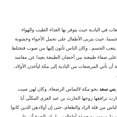
ت في البادية حيث يتوفر بها الغذاء الطيب والهواء
 جسما، حيث يتربى الأطفال على تحمل الأجواء وخشونة
 يتعب الجسم.. وكان الناس تأتون إليها من صوب فتختلط
فظ على صفاء طبيعته بين أحضان الطبيعة بعيدا عن مفاسد
ة أن تأتي المرضعات من البادية إلى مكة ليأخذن الأولاد،
 بني سعد
نحو مكة لالتماس الرضعاء، وكان لهن صيت
رث ترافقها زوجها الحارث بن عبد العزى المكنَّى أبا
اس من قلة الزاد والطعام، حتى إن أولادهن الذين كانوا
 ما يسددن به جوعة أطفالهن، بل إن الجوع أثر على