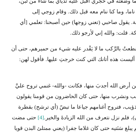
ما وضعتُه في حجري أَقبل عليه ثدياي بما شاء من لبن،
ا، وما كنا ننام معه قبل ذلك. وقام زوجي إلى
ليلة. يقول صاحبي (تعني زوجها) حين أصبحنا: تعلمي [أي
ركة. قلت: والله إني لأرجو ذلك.
قطعتُ بالرَّكب ما لا يَقْدر عليه شيء من حميرهم، حتى أن
، أليست هذه أتانك التي كنت خرجتِ عليها. فأقول لهن:
من أرض الله أجدبَ منها، فكانت -والله- غنمي تروح عليَّ
ن)، فنحلب ونشرب منها، حتى كان الحاضرون من قومنا يقولون
يب، فتروح أغنامهم جياعا ما تبضّ (أي ترشح) بقطرة
ن)، فلم نزل نتعرف من الله الزيادةَ والخير.
[4]
حتى مضت
يبلغ سَنَتيه حتى كان غلاما جفرا (يعني ممتلئ البدن قويا