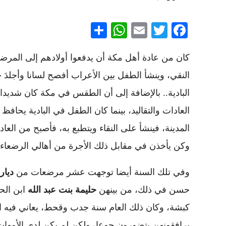
WhatsApp
Share
Email
Twitter
Facebook
كان من عادة أهل مكة أن يدفعوا أولادهم إلى المرضعا
النقي، وينشأ الطفل بين الأعراب أفصح لسانا وأجلدَ
البادية.. بالإضافة إلى أن الطقس في مكة كان شديدا
العادات والتقاليد، بينما كان الطفل في البادية يحا
المدينة، فينشأ على النقاء ويتطبع به، فأصبح من العاد
وكن يأخذن في مقابل ذلك الأجرة من أهالي الرضعاء.
وفي تلك السنة أيضا توجهت عشر مرضعات من
ديار
حسن في ذلك، من بينهن
حليمة بنت عبد الله
ابن الحا
كبشة، وكان ذلك العام سنة جدب وقحط، يعاني فيه الن
يرافقونهن يتضورون جوعا، ولكن لم يكن لدى الأمهات