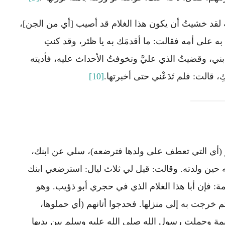
مة لقد خشيتُ أن يكون هذا الغلام قد أصيب [أي من الجن]،
ا به على أمه فقالت: ما أقدمَك به يا ظئر، وقد كنتِ
ني، وقضيتُ الذي عليَّ وتخوفتُ الأحداث عليه، فأديته
، قالت: فلم تَدَعْني حتى أخبرتها.
[10]
٢: وقالت أمه: يا ظئرُ (أي التي تعطف على ولدها فترضعه)، سلي عن ابنك،
يه حين ولدته. وقالت: قيل لي ثلاث ليال: استرضعي ابنك
: فإن أبا هذا الغلام الذي في حجري أبو ذؤيب. وهو
خرجت به إلى منزلها. فحدجوا أتانهم (أي حملوها،
 حليمة وحملت رسول الله صلى الله عليه وسلم بين يديها