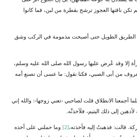
م تكن ناقتها العجوز ترشح بقطرة من لبن، فما كانوا
 الطريق الطويل حتى أصبحت مذمومة في الركب وشق
أة إلا وقد عُرض عليها رسول الله صلى الله عليه وسلم،
جو المعروف من أبى الصبي، فكنا نقول: ما عسى أن تصنع أمه
ما أجمعنا الانطلاق قلت لصاحبي -تعني زوجها-: والله إني
هبن إلى ذلك اليتيم، فلَآخذنَّه.
كة. قالت: فذهبتُ إليه فأخذته،
[2]
وما حملني على أخذه