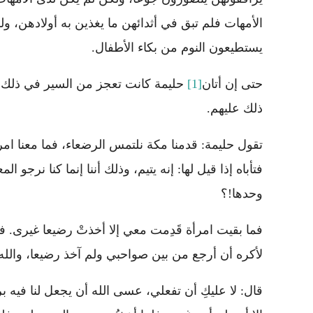
الأمهات فلم تبق في أثدائهن ما يغذين به أولادهن، ول
يستطيعون النوم من بكاء الأطفال.
حتى إن أتان
[1]
حليمة كانت تعجز من السير في ذلك
ذلك عليهم.
تقول حليمة: قدمنا مكة نلتمس الرضعاء، فما معنا امر
فتأباه إذا قيل لها: إنه يتيم، وذلك أننا إنما كنا نر
وحدها!؟
فما بقيت امرأة قَدِمت معي إلا أخذتْ رضيعا غيرى. فل
لأكره أن أرجع من بين صواحبي ولم آخذ رضيعا، والله لأذ
قال: لا عليكِ أن تفعلي، عسى الله أن يجعل لنا فيه بر