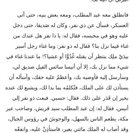
فانطلق معه عبد المطلب، ومعه بعض بنيه، حتى أتى
العسكر، فسأل عن ذي نفر، وكان له صَديقا، حتى دخل
عليه وهو في محبسه، فقال له: يا ذا نفر هل عندك من
غناء فيما نزل بنا؟ فقال له ذو نفر: وما غناء رجل أسير
بيدَيْ ملِك ينتظر أن يقتله غُدُوًّا أو عشيا؟! ما عندنا غناء في
شيء مما نزل بك، إلا أن أنيسا سائس الفيل صديق لي،
وسأرسل إليه فأوصيه بك، وأعظمُ عليه حقك، وأسأله أن
يستأذن لك على الملك، فتُكلمُه بما بدا لك، ويشبع لك عنده
بخير إن قَدَر على ذلك. فقال: حسبي. فبعث ذو نفر إلى
أنيس، فقال له: إن عبد المطلب سيد قريش، وصاحب عير
مكة، يطعم الناس بالسهل، والوحوشَ في رؤوس الجبال،
وقد أصاب له الملك مائتي بعير، فاستأذِنْ عليه، وانفعْه