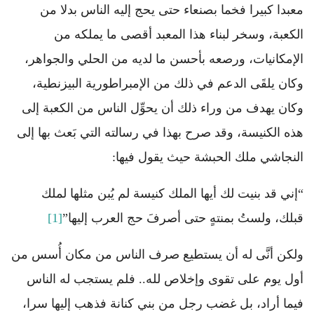
معبدا كبيرا فخما بصنعاء حتى يحج إليه الناس بدلا من
الكعبة، وسخر لبناء هذا المعبد أقصى ما يملكه من
الإمكانيات، ورصعه بأحسن ما لديه من الحلي والجواهر،
وكان يلقَى الدعم في ذلك من الإمبراطورية البيزنطية،
وكان يهدف من وراء ذلك أن يحوِّل الناس من الكعبة إلى
هذه الكنيسة، وقد صرح بهذا في رسالته التي بَعث بها إلى
النجاشي ملك الحبشة حيث يقول فيها:
“إني قد بنيت لك أيها الملك كنيسة لم يُبن مثلها لملك
قبلك، ولستُ بمنتهٍ حتى أصرفَ حج العرب إليها”
[1]
ولكن أنَّى له أن يستطيع صرف الناس من مكان أُسس من
أول يوم على تقوى وإخلاص لله.. فلم يستجب له الناس
فيما أراد، بل غضب رجل من بني كنانة فذهب إليها سرا،