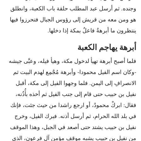
وجنده. ثم أرسل عبد المطلب حلقة باب الكعبة، وانطلق
هو ومن معه من قريش إلى رؤوس الجبال فتحرزوا فيها
ينتظرون ما أبرهةُ فاعلٌ بمكة إذا دخلها.
أبرهة يهاجم الكعبة
فلما أصبح أبرهة تهيأ لدخول مكة، وهيأ فيله، وعبَّى جيشه
-وكان اسم الفيل محمودا- وأبرهة مُجْمِع لهدم البيت ثم
الانصرافِ إلى اليمن. فلما وجهوا الفيل إلى مكة، أقبل
نفيل بن حبيب حتى قام إلى جنب الفيل ثم أخذه بأُذُنه،
فقال: ابركْ محمودُ، أو ارجع راشدا من حيث جئت، فإنك
في بلد الله الحرام، ثم أرسل أذنه. فبرك الفيل، وخرج
نفيل بن حبيب يشتد حتى أصعد في الجبل، وهذا الموقف
من نفيل بن حبيب يشبه موقف مؤمن آل فرعون، الذي