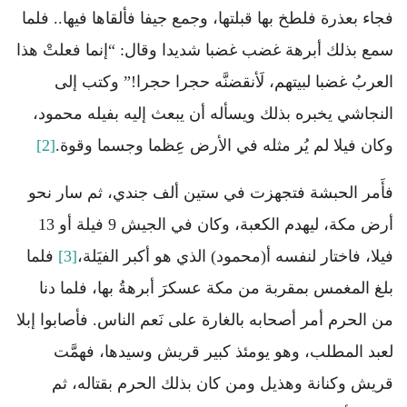
فجاء بعذرة فلطخ بها قبلتها، وجمع جيفا فألقاها فيها.. فلما
سمع بذلك أبرهة غضب غضبا شديدا وقال: “إنما فعلتْ هذا
العربُ غضبا لبيتهم، لَأنقضنَّه حجرا حجرا!” وكتب إلى
النجاشي يخبره بذلك ويسأله أن يبعث إليه بفيله محمود،
وكان فيلا لم يُر مثله في الأرض عِظما وجسما وقوة.
[2]
فأَمر الحبشة فتجهزت في ستين ألف جندي، ثم سار نحو
أرض مكة، ليهدم الكعبة، وكان في الجيش 9 فيلة أو 13
فيلا، فاختار لنفسه أ(محمود) الذي هو أكبر الفيَلة،
[3]
فلما
بلغ المغمس بمقربة من مكة عسكرَ أبرهةُ بها، فلما دنا
من الحرم أمر أصحابه بالغارة على نَعم الناس. فأصابوا إبلا
لعبد المطلب، وهو يومئذ كبير قريش وسيدها، فهمَّت
قريش وكنانة وهذيل ومن كان بذلك الحرم بقتاله، ثم