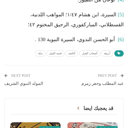
[5]
السيرة، ابن هشام ١/٤٧؛ المواهب اللدنية،
القسطلاني، المباركفوري، الرحيق المختوم ٤٢؛
[6]
أبو الحسن الندوي، السيرة النبوية 130 .
أبرهة
أصحاب الفيل
الكعبة
قصة الفيل
مكة
NEXT POST
PREV POST
عبد المطلب وحفر زمزم
المولد النبوي الشريف
قد يعجبك ايضا