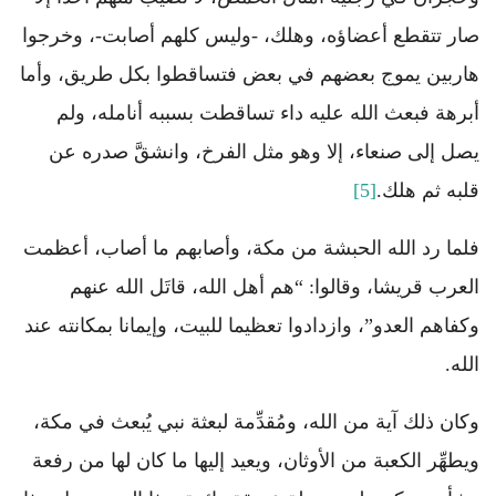
صار تتقطع أعضاؤه، وهلك، -وليس كلهم أصابت-، وخرجوا
هاربين يموج بعضهم في بعض فتساقطوا بكل طريق، وأما
أبرهة فبعث الله عليه داء تساقطت بسببه أنامله، ولم
يصل إلى صنعاء، إلا وهو مثل الفرخ، وانشقَّ صدره عن
قلبه ثم هلك.
[5]
فلما رد الله الحبشة من مكة، وأصابهم ما أصاب، أعظمت
العرب قريشا، وقالوا: “هم أهل الله، قاتَل الله عنهم
وكفاهم العدو”، وازدادوا تعظيما للبيت، وإيمانا بمكانته عند
الله.
وكان ذلك آية من الله، ومُقدِّمة لبعثة نبي يُبعث في مكة،
ويطهِّر الكعبة من الأوثان، ويعيد إليها ما كان لها من رفعة