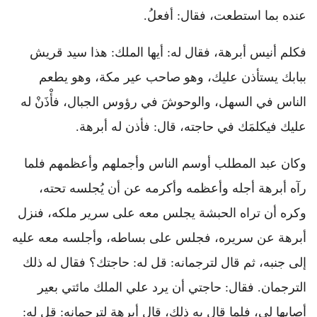
عنده بما استطعت، فقال: أفعلُ.
فكلم أنيس أبرهة، فقال له: أيها الملك: هذا سيد قريش
ببابك يستأذن عليك، وهو صاحب عير مكة، وهو يطعم
الناس في السهل، والوحوشَ في رؤوس الجبال، فأْذَنْ له
عليك فيكلمَك في حاجته، قال: فأذن له أبرهة.
وكان عبد المطلب أوسم الناس وأجملهم وأعظمهم فلما
رآه أبرهة أجله وأعظمه وأكرمه عن أن يُجلسه تحته،
وكره أن تراه الحبشة يجلس معه على سرير ملكه، فنزل
أبرهة عن سريره، فجلس على بساطه، وأجلسه معه عليه
إلى جنبه، ثم قال لترجمانه: قل له: حاجتك؟ فقال له ذلك
الترجمان. فقال: حاجتي أن يرد علي الملك مائتي بعير
أصابها لي، فلما قال به ذلك، قال أبرهة لترجمانه: قل له: