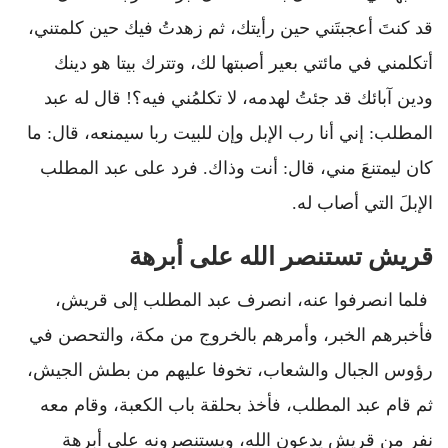
قد كنتَ أعجبتَني حين رأيتك، ثم زهدتُ فيك حين كلمتني،
أتكلمني في مائتي بعير أصبتها لك، وتترك بيتا هو دينك
ودين آبائك قد جئتُ لهدمه، لا تكلمُني فيه؟! قال له عبد
المطلب: إني أنا رب الإبل وإن للبيت ربا سيمنعه، قال: ما
كان ليمتنعَ مني، قال: أنت وذاك. فرد على عبد المطلب
الإبلَ التي أصاب له.
قريش تستنصر الله على أبرهة
فلما انصرفوا عنه، انصرف عبد المطلب إلى قريش،
فأخبرهم الخبر، وأمرهم بالخروج من مكة، والتحصن في
رؤوس الجبال والشعاب، تخوفا عليهم من بطش الجيش،
ثم قام عبد المطلب، فأخذ بحلقة باب الكعبة، وقام معه
نفر من قريش يدعون الله، ويستنصرونه على أبرهة