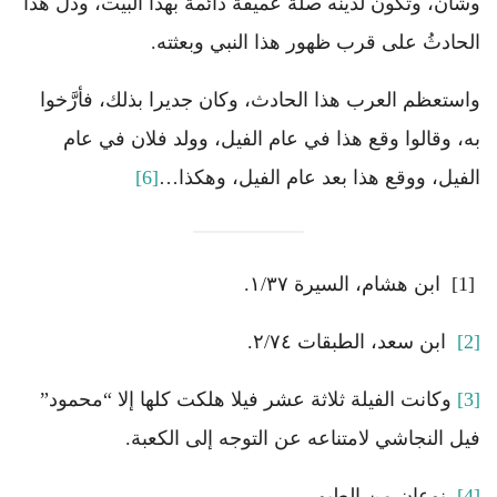
وشأن، وتكون لدينه صلة عميقة دائمة بهذا البيت، ودل هذا
الحادثُ على قرب ظهور هذا النبي وبعثته.
واستعظم العرب هذا الحادث، وكان جديرا بذلك، فأرَّخوا
به، وقالوا وقع هذا في عام الفيل، وولد فلان في عام
الفيل، ووقع هذا بعد عام الفيل، وهكذا…
[6]
[1] ابن هشام، السيرة ١/٣٧.
[2]
ابن سعد، الطبقات ٢/٧٤.
[3]
وكانت الفيلة ثلاثة عشر فيلا هلكت كلها إلا “محمود”
فيل النجاشي لامتناعه عن التوجه إلى الكعبة.
[4]
نوعان من الطيور.