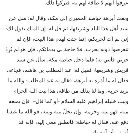
عرفوا أنهم لا طاقة لهم به، فتركوا ذلك.
وبعث أبرهة حباطة الحميري إلى مكة، وقال له: سل عن
سيد أهل هذا البلد وشريفها، ثم قل له: إن الملك يقول لك:
إني لم آت لحربكم، إنما جئت لهدم هذا البيت، فإن لم
تتعرضوا دونه بحرب، فلا حاجة لي بدمائكم، فإن هو لم يُرِدْ
حربي فأتني به؛ فلما دخل حباطة مكة، سأل عن سيد
قريش وشريفها، فقيل له: عبد المطلب بن هاشم، فجاءه.
فقال له ما أمَره به أبرهة، فقال له عبد المطلب: والله ما
نريد حربه، وما لنا بذلك من طاقة، هذا بيت الله الحرام
وبيت خليله إبراهيم عليه السلام -أو كما قال–، فإن يمنعه
منه، فهو بيته وحرمه، وإن يخلّ بينه وبينه، فو الله ما عندنا
دفع عنه. فقال له حباطة: فانطلق معي إليه، فإنه قد
أمرني أن آتيه بك.