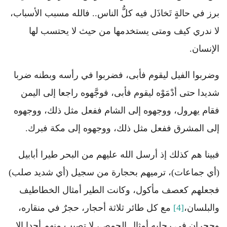
برز في حالةٍ تَخاذَل فيه كلُّ الناس.. فالله مسبب الأسباب،
لا ندري كيف ومتى يستخدمها من حيث لا يحتسب لها
الإنسان.
وضربوا الفيل ليقوم فأبى، فضربوا في رأسه وبطنه ضربا
شديدا حتى أدْمَوْه ليقوم فأبى، فوجَّهوه راجعا إلى اليمن
فقام يهرول، ووجهوه إلى الشام ففعل مثل ذلك، ووجهوه
إلى المشرق ففعل مثل ذلك، ووجهوه إلى مكة فبرك.
فبينا هم كذلك إذ أرسل الله عليهم من البحر طيرا أبابيل
(أي جماعات)، ترميهم بحجارة من سجيل (أي شديد صلب)
فجعلهم كعصف مأكول، وكانت الطير أمثال الخطاطيف
والبلسان،
[4]
مع كل طائر ثلاثة أحجار، حجرٌ في منقاره،
وحجران في رجليه أمثال الحمص، لا تصيب منهم أحدا إلا