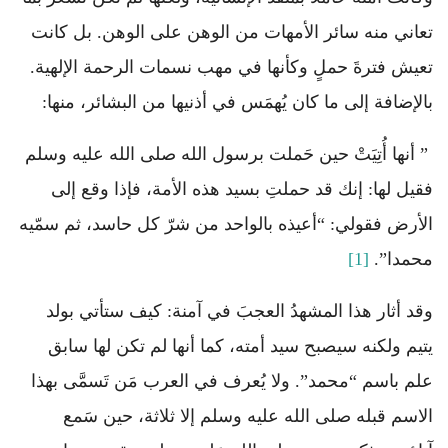
تعاني منه سائر الأمهات من الوهن على الوهن. بل كانت
تعيش فترةَ حملٍ وكأنها في مهب نسمات الرحمة الإلهية.
بالإضافة إلى ما كان يُهمَس في أذنيها من البشائر، منها:
” أنها أُتِيَتْ حين حَملت برسول الله صلى الله عليه وسلم
فقيل لها: إنك قد حملتِ بسيد هذه الأمة، فإذا وقع إلى
الأرض فقولي: “أعيذه بالواحد من شرّ كل حاسد، ثم سمّيه
محمدا”.
[1]
وقد أثار هذا المشهدُ العجبَ في آمنة: كيف ستأتي بولد
يتيم ولكنه سيصبح سيد أمته، كما أنها لم تكن لها سابق
علم باسم “محمد”. ولا يُعرف في العرب مَن تَسمَّى بهذا
الاسم قبله صلى الله عليه وسلم إلا ثلاثة، حين سَمع