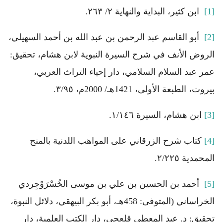
[1]
ابن كثير، البداية والنهاية ٢/ ٢٦٣.
[2]
أبو القاسم عبد الرحمن بن عبد الله بن أحمد السهيلي،
الروض الأنف في شرح السيرة النبوية لابن هشام، تحقيق:
عمر عبد السلام السلامي، دار إحياء التراث العربي،
بيروت، الطبعة الأولى، 1421هـ/ 2000م، ٣/٩٥.
[3]
ابن هشام، السيرة ١/١٤٦.
[4]
كتاب شرح الزرقاني على المواهب اللدنية بالمنح
المحمدية ٢/٢٢٥.
[5]
أحمد بن الحسين بن علي بن موسى الخُسْرَوْجِردي
الخراساني (المتوفى: 458هـ، أبو بكر البيهقي، دلائل النبوة،
تحقيق: د. عبد المعطي قلعجي، دار الكتب العلمية، دار