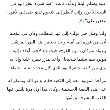
عليه وسلم، ليلةَ وَلدتْه. قالت: “فما شيء أنظرُ إليه في
البيت إلا نور، وإني لأنظر إلى النجوم تدنو حتى إني لأقول:
ليقعن علي”.
[5]
ولما وصل خبر مولده إلى عبد المطلب وكان في الكعبة
أتى من فوره إلى آمنة وأخد يحتضن هذا النور المرتقَب
وعيناه تذرفان دموع الفرح، حيث وُلد لأحب أولاده إليه
مولود يتيم سليما صحيحا.. وأخذ يمرر نظره عليه وإذا به
يرى بين كتفيه خاتم النبوة الذي كان يتحدث عنه العلماء.
ثم أخذ المولود معه إلى الكعبة فقام يدعو الله ويشكر له
على هذه النعمة الجسيمة.. وكان هذا أول مرة تلتقي فيها
الكعبة المشرفة بتوأمها.