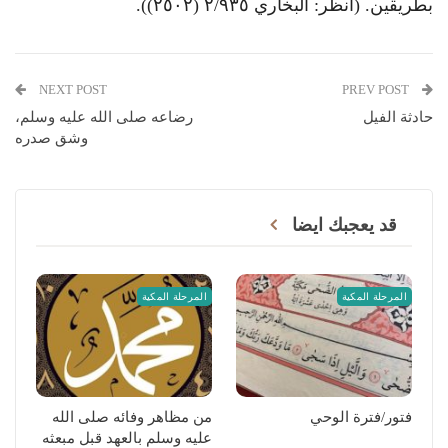
بطريقين. (انظر: البخاري ٢/٩٣٥ (٢٥٠٢)).
NEXT POST
PREV POST
حادثة الفيل
رضاعه صلى الله عليه وسلم،
وشق صدره
قد يعجبك ايضا
المرحلة المكية
المرحلة المكية
فتور/فترة الوحي
من مظاهر وفائه صلى الله
عليه وسلم بالعهد قبل مبعثه