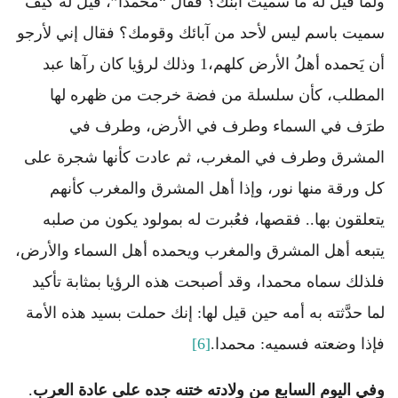
ولما قيل له ما سميتَ ابنك؟ فقال “محمدا”، قيل له كيف
سميت باسم ليس لأحد من آبائك وقومك؟ فقال إني لأرجو
أن يَحمده أهلُ الأرض كلهم،1 وذلك لرؤيا كان رآها عبد
المطلب، كأن سلسلة من فضة خرجت من ظهره لها
طرَف في السماء وطرف في الأرض، وطرف في
المشرق وطرف في المغرب، ثم عادت كأنها شجرة على
كل ورقة منها نور، وإذا أهل المشرق والمغرب كأنهم
يتعلقون بها.. فقصها، فعُبرت له بمولود يكون من صلبه
يتبعه أهل المشرق والمغرب ويحمده أهل السماء والأرض،
فلذلك سماه محمدا، وقد أصبحت هذه الرؤيا بمثابة تأكيد
لما حدَّثته به أمه حين قيل لها: إنك حملت بسيد هذه الأمة
فإذا وضعته فسميه: محمدا.
[6]
وفي اليوم السابع من ولادته ختنه جده على عادة العرب
.