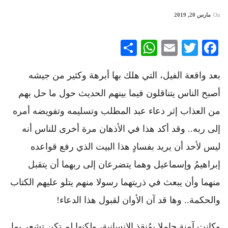
On
مارس 20, 2019
WhatsApp
Share
Email
Twitter
Facebook
بعد واقعة الفيل، التي هلك بها أبرهة وكثير من جيشه
أصبح الناس يتناقلون فيما بينهم الحديث حول ما حل بهم
من العذاب إثر دعاء عبد المطلب وتسليمه وتفويضه أمره
إلى ربه.. وقد أكد هذا في الأذهان مرة أخرى للناس أنه
ليس لأحد أن يريد بفسادٍ هذا البيت الذي رفع قواعده
إبراهيمُ وإسماعيل وهما يتضرعان إلى ربهما أن يتقبل
منهما وأن يبعث في ذريتهما رسولا منهم يتلو عليهم الكتاب
والحكمة.. وها قد آن الأوان لقبول هذا الدعاء!
وكانت آمنة حاملا بمُنقذ الإنسانية، ولكنها لم تكن تشعر بما