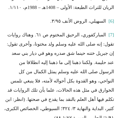
الريان للتراث الطبعة: الأولى – 1408هـ – 1988م، ١/١١٠.
[6]
السهيلي، الروض الأنف ٣/٩٥.
[7]
المباركفوري، الرحيق المختوم ص ٦١. وهناك روايات
تقول: إنه صلى الله عليه وسلم ولد مختونا، وأخرى تقول:
إن جبريل ختنه حينما شق صدره وهو في ديار بني سعد
عند حليمة. ولكننا ذهبنا إلى ما ذهبنا إليه انطلاقا من
الرسول صلى الله عليه وسلم يمثل الكمال من كل
النواحي، وهو القدوة بكل أحواله لأمته، فلا ينبغي تلمس
الخوارق في مثل هذه الحالات، علما بأن تلك الروايات قد
تكلم فيها أهل العلم بالنقد بما يقدح في صحتها. (انظر: ابن
كثير، البداية والنهاية ٣/ ٣٢٤؛ السيوطي، الخصائص الكبرى،
١/٩١؛ الحلبي، السيرة ١/٨٧-٨٨).