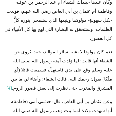
وكان عندها حينذاك الشفاء أم عبد الرحمن بن عوف،
وفاطمة أم عثمان بن أبي العاص رضي الله عنهم، فوَلدت
-بكل سهولةٍ- مولودَها ويتيمها الذي ستَنمحي بنوره كلُّ
الظلمات، وستَتحقق به البشارة التي لهج بها كل الأنبياء في
كل العصور.
نعم كان مولودا لا يشبه سائر المواليد، حيث يُروى عن
الشفاء أنها قالت: لما وَلدت آمنة رسولَ الله صلى الله
عليه وسلم وقع على يدي فاستهلَّ، فسمعت قائلا (أي
ملَكا) يقول: رحمك الله، قالت الشفاء: وأضاء لي ما بين
المشرق والمغرب حتى نظرت إلى بعض قصور الروم.
[4]
وعن عثمان بن أبي العاص، قال: حدثتني أمي (فاطمة)،
أنها شهدت ولادة آمنة بنت وهب رسول الله صلى الله