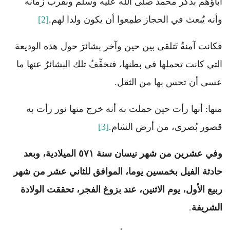
آباؤهم بذكر محمد صلى الله عليه وسلم وبقرب زمانه
وأنه يُبعث في الحجاز طمِعوا أن يكون ولدا لهم.
[2]
فكانت آمنةُ تَتلقى بين حين وآخر بشائرَ حول هذه الوديعة
التي كانت تحملها في بطنها، فتخفِّفُ تلك البشائرُ عنها ما
عسى أن تحس بها من الثقل.
منها: أنها رأت حين حملت به أنه خرج منها نور رأت به
قصور بُصرى، من أرض الشام.
[3]
وفي عشرين من شهر نيسان سنة ٥٧١ الميلادية، وبعد
حادثة الفيل بخمسين يوما، الموافق للثاني عشر من شهر
ربيع الأول، يوم الاثنين، عند بزوغ الفجر، تحققت الولادة
الشريفة
.