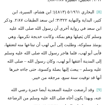
[8]
البخاري ٥/١٩٦١ (٤٨١٣)؛ ابن هشام، السيرة، ابن
كثير، البداية والنهاية ٣/٣٢٢؛ ابن سعد الطبقات ٢/٨٧. وذكر
ابن سعد في رواية أخرى أن رسول الله صلى الله عليه
وسلم كان يَصِلها وهو بمكة، وكانت خديجة تكرمها، وهي
يومئذ مملوكة، وطلبت إلى أبي لهب أن تبتاعها منه لتعتقها،
فأبى أبو لهب، فلما هاجر رسول الله صلى الله عليه وسلم
إلى المدينة أعتقها أبو لهب، وكان رسول الله – صلى الله
عليه وسلم – يبعث إليها بصلة وكسوة، حتى جاءه خبرها
أنها قد توفيت سنة سبع، مرجعَه من خيبر.
[9]
وقد أرضعت حليمة السعدية أيضا حمزة رضي الله
عنه، وبهذا يكون أخاه صلى الله عليه وسلم من الرضاعة