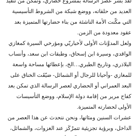
لقد بشر عصرُ الرسالة بمشروع حضاري، وتمكّن من تنفيذ
العديد من حلقاته، ووضع شبكة من الشروط التأسيسية
التي مكّنت الأمة الناشئة من بناء حضارتها المتميزة بعد
عقود معدودة من الزمن.
ولعل المدوَّنات الأولى لأخباريّي ومؤرخي السيرة كمغازي
الواقدي، وسيرة ابن إسحاق، وطبقات ابن سعد، وأنساب
البلاذري، وتاريخ الطبري…الخ، بإعطائها مساحة واسعة
للمغازي -وأحيانا للرجال أو الشمائل- ضيّقَت الخناق على
البعد العمراني أو الحضاري لعصر الرسالة الذي تمكن بعد
كفاح مرير من إقامة دولة الإسلام، ووضع التأسيسات
الأولى لحضارته المتميزة.
عشرات السنين ومئاتها، ونحن نتحدث عن هذا العصر من
الداخل، وبرؤية تجزيئية تتمرْكَز عند الغزوات، والشمائل،