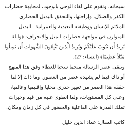
سبحانه، وتقوم على لقاء الوحي بالوجود، لمجابهة حضارات
الكفر والضلال، وإزاحتها، والتحقق بالبديل الحضاري
الملائم للإنسان ووظيفته التعبدية والعمرانية.. البديل
المتوازن في مواجهة حضارات الميل والانحراف: ﴿وَاللهُ
يُرِيدُ أَن يَتُوبَ عَلَيْكُمْ وَيُرِيدُ الَّذِينَ يَتَّبِعُونَ الشَّهَوَاتِ أَن تَمِيلُوا
مَيْلاً عَظِيمًا﴾ (النساء: 27).
ويبقى عصر الرسالة منجما سخيا للعطاء وفق هذا المنهج
أو ذاك فيما لم يشهده عصر من العصور. وما ذاك إلا لما
حققه هذا العصر من تغيير جذري محليا وإقليميا وعالميا،
وعلى كل المستويات، ولما انطوى عليه من قيم وخبرات
تملك القدرة على الفاعلية والحضور في كل زمان ومكان.
كاتب المقال: عماد الدين خليل