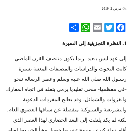
On
مارس 2, 2019
WhatsApp
Share
Email
Twitter
Facebook
1.
النظرة التجزيئية إلى السيرة
إلى عهد ليس ببعيد -ربما يكون منتصفَ القرن الماضي-
كانت البحوث والدراسات والمصنفات المعنية بسيرة
رسـول الله صلى الله عليه وسلم وعصر الرسالة تنحو
-في معظمها- منحى تقليديا يرمي بثقله في اتجاه المعارك
والغزوات والشمائل، وقد يعالج المفردات الدعوية
والتشريعية والسلوكية منفصلة عن سياقها العضوي العام.
لكنه لم يكد يلتفت إلى البعد الحضاري لهذا العصر الذي
أقام دولة كبرى، ونسج تشريعا خصبا، وهيأ الشروط لقيام