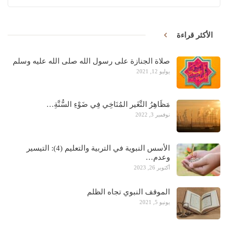
الأكثر قراءة
صلاة الجنازة على رسول الله صلى الله عليه وسلم
يوليو 12, 2021
مَظَاهِرُ التَّغَير المُنَاخِي فِي ضَوْءِ السُّنَّةِ…
نوفمبر 3, 2022
الأسس النبوية في التربية والتعليم (4): التيسير
وعدم…
أكتوبر 26, 2023
الموقف النبوي تجاه الظلم
يونيو 5, 2021