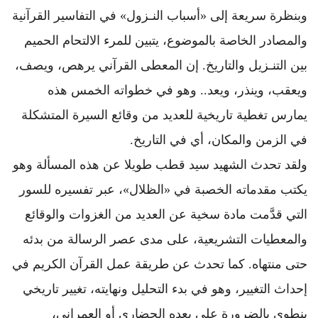
وبنظرة سريعة إلى «أسباب النـزول» في التفاسير القرآنية
والمصادر الخاصة بالموضوع، يتبين للمرء الالتحام الحميم
بين التنـزيل والتاريخ. إن المعطى القرآني يرهص، ويصف،
ويعقب، وينذر، ويعد.. وهو في خطواته الخمس هذه
يمارس تغطية تاريخية للعديد من وقائع السيرة المتشكلة
في الزمن والمكان، أي في التاريخ.
ولقد تحدث الشهيد سيد قطب طويلا عن هذه المسألة وهو
يكتب مقدماته الخصبة في «الظلال»، عبر تفسيره للسور
التي قدَّمت مادة سخية عن العديد من الغزوات والوقائع
والمعطيات التشريعية، على مدى عصر الرسالة من بدئه
حتى منتهاه. كما تحدث عن طريقة عمل القرآن الكريم في
إحداث التغيير، وهو في بدء التحليل ونهايته، تغيير تاريخي
ينطوي بالضرورة على بعده الحضاري أو العمراني،