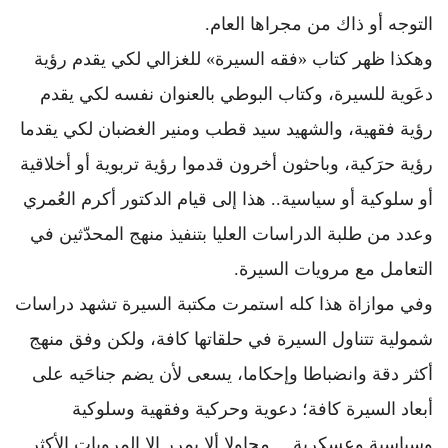
التوجه أو ذاك من مجراها العام.
وهكذا ظهر كتاب «فقه السيرة» للغزالي لكي يقدم رؤية
دعَوية للسيرة، وكتاب البوطي بالعنوان نفسه لكي يقدم
رؤية فقهية، والشهيد سيد قطب ومنير الغضبان لكي يقدما
رؤية حرَكية، وباحثون أخرون قدموا رؤية تربوية أو أخلاقية
أو سلوكية أو سياسية.. هذا إلى قيام الدكتور أكرم العُمري
وعدد من طلبة الدراسات العليا بتنفيذ منهج المحدّثين في
التعامل مع مرويات السيرة.
وفي موازاة هذا كله استمرت مكتبة السيرة تشهد دراسات
شمولية تتناول السيرة في حلقاتها كافة، ولكن وفق منهج
أكثر دقة وانضباطا وإحكاما، يسعى لأن يضم جناحَيه على
أبعاد السيرة كافة؛ دعوية وحركية وفقهية وسلوكية
وسياسية وعسكرية… محاولا ألا يمرر إلا المرويات الأكثر