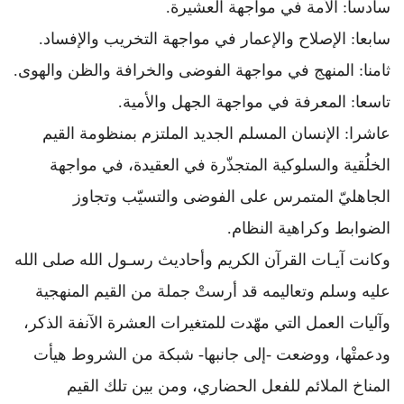
سادسا: الأمة في مواجهة العشيرة.
سابعا: الإصلاح والإعمار في مواجهة التخريب والإفساد.
ثامنا: المنهج في مواجهة الفوضى والخرافة والظن والهوى.
تاسعا: المعرفة في مواجهة الجهل والأمية.
عاشرا: الإنسان المسلم الجديد الملتزم بمنظومة القيم
الخلُقية والسلوكية المتجذّرة في العقيدة، في مواجهة
الجاهليّ المتمرس على الفوضى والتسيّب وتجاوز
الضوابط وكراهية النظام.
وكانت آيـات القرآن الكريم وأحاديث رسـول الله صلى الله
عليه وسلم وتعاليمه قد أرستْ جملة من القيم المنهجية
وآليات العمل التي مهّدت للمتغيرات العشرة الآنفة الذكر،
ودعمتْها، ووضعت -إلى جانبها- شبكة من الشروط هيأت
المناخ الملائم للفعل الحضاري، ومن بين تلك القيم