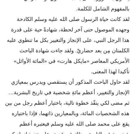
بالمفهوم الشامل للكلمة.
لقد كانت حياة الرسول صلى الله عليه وسلم الكادحة
وجهده الموصول حتى آخر لحظة، شهادةً حية على قدرة
هذا الرجل النبي، على الإنجاز والتغيير بكل ما تنطوي عليه
الكلمتان مِن بعد حضاريّ. ولقد جاءت شهادة الباحث
الأمريكي المعاصر «مايكل هارت» في «المائة الأوائل»
تأكيدا لهذا المعنى.
لقد حاول الباحث المذكور أن يستقصي ويدرس بمعيارَي
الإنجاز والتغيير، أعظم مائةِ شخصية في تاريخ البشرية…
ثم مضى لكي ينفّذ خطوة تالية، باختيار أعظم رجل من بين
هذه الشخصيات المائة، وبالمعيارين ذاتهما، فإذا باختياره
يقع على محمد صلى الله عليه وسلم فيعتبره أعظم