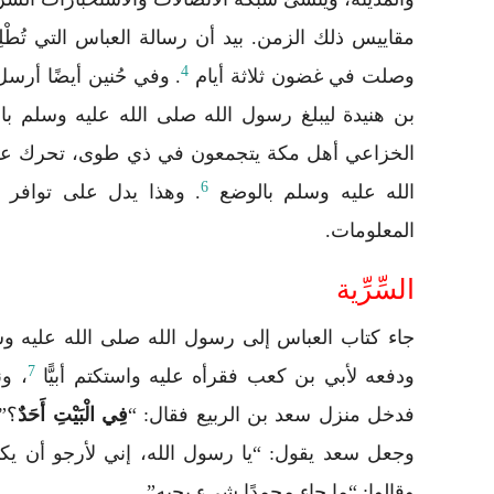
مقاييس ذلك الزمن. بيد أن رسالة العباس التي تُطْ
4
وصلت في غضون ثلاثة أيام
. وفي حُنين أيضًا أرس
بن هنيدة ليبلغ رسول الله صلى الله عليه وسلم ب
الخزاعي أهل مكة يتجمعون في ذي طوى، تحرك على
6
الله عليه وسلم بالوضع
. وهذا يدل على توافر ا
المعلومات.
السِّرِّية
جاء كتاب العباس إلى رسول الله صلى الله عليه 
7
ودفعه لأبي بن كعب فقرأه عليه واستكتم أبيًّا
، و
فدخل منزل سعد بن الربيع فقال: “
فِي الْبَيْتِ أَحَدٌ
؟” 
وجعل سعد يقول: “يا رسول الله، إني لأرجو أن يكو
وقالوا: “ما جاء محمدًا شيء يحبه”.