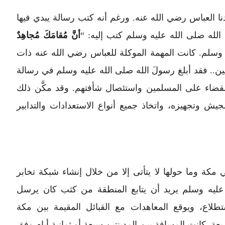
نا العباس رضي الله عنه. ورغم أنه كتب رسالة يبدي فيها
 الله صلى الله عليه وسلم كتب إليه: “
أنَّ مُقامَكَ مُجاهِدٌ
ه وسلم. كانت المهمة الموكلة للعباس رضي الله عنه ذات
ين.. فقد أبلغ رسولَ الله صلى الله عليه وسلم في رسالة
القضاء على المسلمين واستئصال شأفتهم. وقد مكَّن ذلك
يش وتجهيزه، واتخاذ جميع أنواع الاستعدادات والتدابير
كة وما حولها لا يتأتى إلا من خلال إنشاء شبكة تخابر
عليه وسلم يريد أن يتابع المنطقة من كثب كان يرسل
ستطلاع، ويوقع المعاهدات مع القبائل المقيمة بين مكة
عة. كانت المسافة بين المدينتين سبعة أو ثمانية أيام وفق