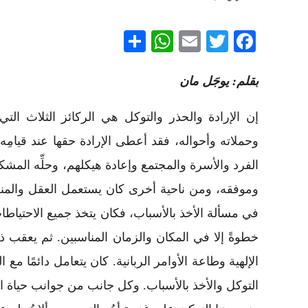
WhatsApp
Share
Email
Twitter
Facebook
بقلم: يوجَل مان
إن الإرادة والحذر والتوكل هي الركائز الثلاث ال
وحملاته وأحواله، فقد أعطى الإرادة حقها عند قيامِه بو
الفرد والأسرة والمجتمع وإعادة هيكلهم، وحلِّه المشك
وموفقه، ومن ناحية أخرى كان يستعمل العقل والمنطق
في مسألة الأخذ بالأسباب، فكان يتخذ جميع الاحتياطا
خطوةً إلا في المكان والزمان المناسبين. ثم يعقب ذل
الإلهية وطاعة الأوامر الربانية. كان يتعامل دائمًا 
التوكل والأخذ بالأسباب. وكل جانب من جوانب حياة ال