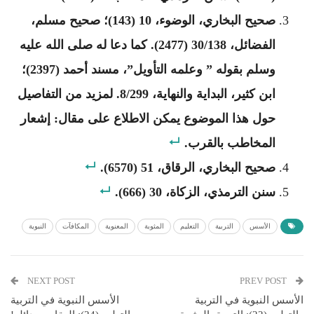
صحيح البخاري، الوضوء، 10 (143)؛ صحيح مسلم،
الفضائل، 30/138 (2477). كما دعا له صلى الله عليه
وسلم بقوله ” وعلمه التأويل”، مسند أحمد (2397)؛
ابن كثير، البداية والنهاية، 8/299. لمزيد من التفاصيل
حول هذا الموضوع يمكن الاطلاع على مقال: إشعار
المخاطب بالقرب.
صحيح البخاري، الرقاق، 51 (6570).
سنن الترمذي، الزكاة، 30 (666).
الأسس
التربية
التعليم
المثوبة
المعنوية
المكافآت
النبوية
NEXT POST
PREV POST
الأسس النبوية في التربية
الأسس النبوية في التربية