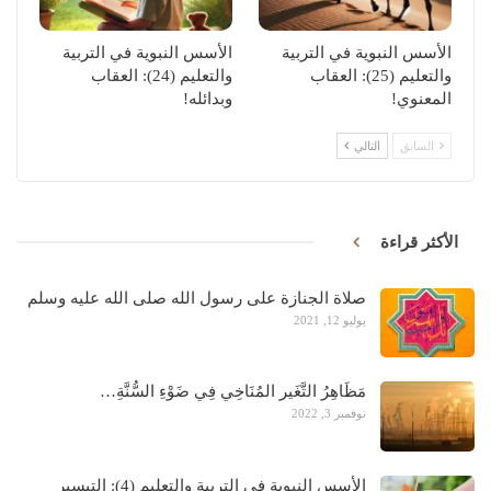
الأسس النبوية في التربية
الأسس النبوية في التربية
والتعليم (25): العقاب
والتعليم (24): العقاب
المعنوي!
وبدائله!
السابق
التالي
الأكثر قراءة
صلاة الجنازة على رسول الله صلى الله عليه وسلم
يوليو 12, 2021
مَظَاهِرُ التَّغَير المُنَاخِي فِي ضَوْءِ السُّنَّةِ…
نوفمبر 3, 2022
الأسس النبوية في التربية والتعليم (4): التيسير