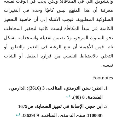
والتشويق التي في المكافأة؛ ولكن يجب في الوقت نفسه
معرفة أن هذا المنهج ليس كافيًا وحده في التغيرات
السلوكية المطلوبة. فيجب الانتباه إلى أن خاصية التحفيز
الكامنة في مبدأ المكافأة ليست كافية لتحفيز المخاطب
نحو السلوك المرجو، ولا تضمن تفعيله واستخدامه بشكل
تام. فمن الأهمية أن تنبع الرغبة في التغيير والتطور أو
التحلي بالانضباط النفسي من قرارة الطفل أو الشاب
نفسه.
Footnotes
انظر: سنن الترمذي، المناقب، 3 (3616)؛ الدارمي،
المقدمة، 8 (48).
ابن حجر، الإصابة في تمييز الصحابة، ص1679
(10000)؛ سنن الترمذي، المناقب، 9 (3629).