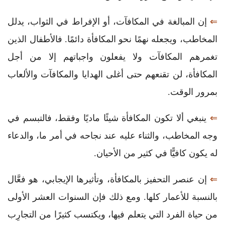
⇐
إن المبالغة في المكافآت، أو الإفراط في الثواب، يدلل
المخاطب، ويجعله نهمًا نحو المكافأة دائمًا. فالأطفال الذين
تغمرهم المكافآت ولا يفعلون واجباتهم إلا من أجل
المكافأة، لن تقنعهم حتى أغلى الهدايا والمكافآت والألعاب
بمرور الوقت.
⇐
ينبغي ألا تكون المكافأة شيئًا ماديًا وفقط، فالتبسم في
وجه المخاطب، والثناء عليه عند نجاحه في أمر ما، والدعاء
له يكون كافيًّا في كثير من الأحيان.
⇐
إن عنصر التحفيز بالمكافأة، وتأثيرها الإيجابي، هو فعَّال
بالنسبة للأعمار كلها. ومع ذلك فإن السنوات العشر الأولى
من حياة الفرد التي يتعلم فيها، ويكتسب كثيرًا من التجارِب