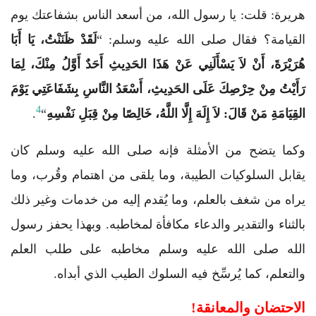
هريرة: قلت: يا رسول الله، من أسعد الناس بشفاعتك يوم
القيامة؟ فقال صلى الله عليه وسلم: “
لَقَدْ ظَنَنْتُ، يَا أَبَا
هُرَيْرَةَ، أَنْ لاَ يَسْأَلَنِي عَنْ هَذَا الحَدِيثِ أَحَدٌ أَوَّلُ مِنْكَ، لِمَا
رَأَيْتُ مِنْ حِرْصِكَ عَلَى الحَدِيثِ، أَسْعَدُ النَّاسِ بِشَفَاعَتِي يَوْمَ
4
القِيَامَةِ مَنْ قَالَ: لاَ إِلَهَ إِلَّا اللَّهُ، خَالِصًا مِنْ قِبَلِ نَفْسِهِ
“
.
وكما يتضح من الأمثلة فإنه صلى الله عليه وسلم كان
يقابل السلوكيات الطيبة، وما يلقى من اهتمام وقُرب، وما
يراه من شغف بالعلم، وما يُقدم إليه من خدمات وغير ذلك
بالثناء والتقدير والدعاء مكافأة لمخاطبه. وبهذا يحفز رسول
الله صلى الله عليه وسلم مخاطبه على طلب العلم
والتعلم، كما يُرسِّخ فيه السلوك الطيب الذي أبداه.
الاحتضان والمعانقة!