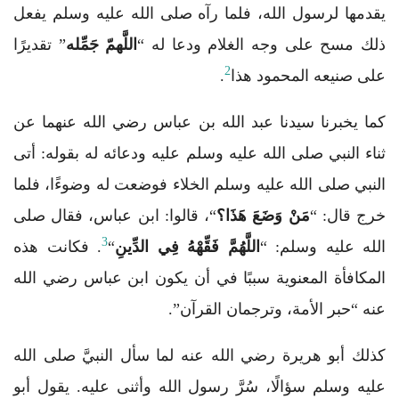
يقدمها لرسول الله، فلما رآه صلى الله عليه وسلم يفعل
ذلك مسح على وجه الغلام ودعا له “
اللَّهمّ جَمِّله
” تقديرًا
2
على صنيعه المحمود هذا
.
كما يخبرنا سيدنا عبد الله بن عباس رضي الله عنهما عن
ثناء النبي صلى الله عليه وسلم عليه ودعائه له بقوله: أتى
النبي صلى الله عليه وسلم الخلاء فوضعت له وضوءًا، فلما
خرج قال: “
مَنْ وَضَعَ هَذَا؟
“، قالوا: ابن عباس، فقال صلى
3
الله عليه وسلم: “
اللَّهُمَّ فَقِّهْهُ فِي الدِّينِ
“
. فكانت هذه
المكافأة المعنوية سببًا في أن يكون ابن عباس رضي الله
عنه “حبر الأمة، وترجمان القرآن”.
كذلك أبو هريرة رضي الله عنه لما سأل النبيَّ صلى الله
عليه وسلم سؤالًا، سُرَّ رسول الله وأثنى عليه. يقول أبو