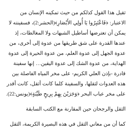
ثقيل هذا القول كذلكم من حيث تمكينه الإنسان من
الاعتبار: ﴿فَاعْتَبِرُوا يَا أُولِي الأَبْصَارِ﴾(الحشر:2)، فسفينته لا
يمكن أن تعترضها أساطيل الشبهات ولا المغالطات، إذ
عندها القدرة على شق طريقها من عدوة إلى أخرى، من
عدوة الجهل إلى عدوة العلم، من عدوة الحيرة إلى عدوة
الهداية، من عدوة الشك إلى عدوة اليقين… إنها سفينة
قادرة -بإذن العلي الكريم- على مخر المياه الفاصلة بين
هذه العدوات لثقلها، والسفينة كلما كانت أثقل، كانت أقدر
على مخر عباب البحر ﴿وَجَرَيْنَ بِهِمْ بِرِيحٍ طَيِّبَةٍ﴾(يونس:22).
الثقل والرجحان حين المقارنة مع الكتب السابقة
كما أن من معاني الثقل في هذه البصيرة الكريمة، الثقل