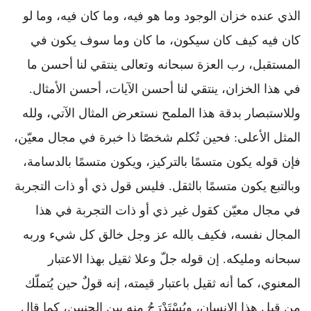
الذي عنده خزان الوجود وما هو فيه، وما كان فيه، وما لو
كان فيه كيف كان سيكون، ما كان وما سوف يكون في
المستقبل، رب العزة سبحانه وتعالى ينتقي لنا أحسن ما
في هذا الخزان، ينتقي لنا أحسن الآيات، أحسن الأمثال.
وللاستبصار بدقة هذا الملمح نستعرض المثال الآتي، ولله
المثل الأعلى: فحين تُكلم شخصًا ذا خبرة في مجال معيّن،
فإن قوله يكون متسمًا بالتركيز، ويكون متسمًا بالدسامة،
وبالتبع يكون متسمًا بالثقل. فليس قول ذي أو ذات التجربة
في مجال معيّن كقول غير ذي أو ذات التجربة في هذا
المجال نفسه، فكيف بالله عز وجل خالق كل شيء وربه
سبحانه ومليكه. إن قوله جلّ وعلا ثقيل بهذا الاعتبار
المعنوي، كما أنه ثقيل باعتبار قيمته، إنه قولٌ حين يُتملّك
من قبل هذا الإنسان، ويُسْتَدْرَجُ منه بين الجنبين، كما قال