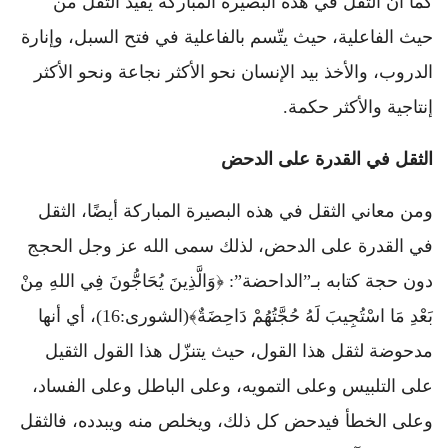
كما أن الثقل في هذه البصيرة المباركة يفيد الثقل من
حيث الفاعلية، حيث يتّسم بالفاعلية في فتح السبل، وإنارة
الدروب، والأخذ بيد الإنسان نحو الأكثر نجاعة ونحو الأكثر
إنتاجية والأكثر حكمة.
الثقل في القدرة على الدحض
ومن معاني الثقل في هذه البصيرة المباركة أيضًا، الثقل
في القدرة على الدحض، لذلك سمى الله عز وجل الحجج
دون حجة كتابه بـ”الداحضة”: ﴿وَالَّذِينَ يُحَاجُّونَ فِي اللهِ مِنْ
بَعْدِ مَا اسْتُجِيبَ لَهُ حُجَّتُهُمْ دَاحِضَةٌ﴾(الشورى:16)، أي أنها
مدحوضة لثقل هذا القول، حيث يتنزّل هذا القول الثقيل
على التلبيس وعلى التمويه، وعلى الباطل وعلى الفساد،
وعلى الخطأ فيدحض كل ذلك، ويخلص منه ويبدده، فالثقل