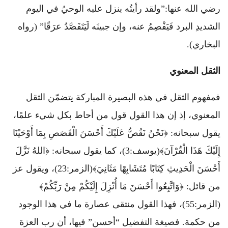
رضي الله عنها:”ولقد رأيتُه ينزل عليه الوحيُ في اليوم
الشديدِ البرد فَيَفْصِمُ عنه، وإن جبينَه لَيَتَفَصَّدُ عرَقًا” (رواه
البخاري).
الثقل المعنوي
فمفهوم الثقل في هذه البصيرة المباركة يتضمّن الثقل
المعنوي، إذ إن هذا القول قول من أحاط بكل شيء علمًا،
يقول سبحانه: ﴿نَحْنُ نَقُصُّ عَلَيْكَ أَحْسَنَ الْقَصَصِ بِمَا أَوْحَيْنَا
إِلَيْكَ هَذَا الْقُرْآنَ﴾(يوسف:3)، كما يقول سبحانه: ﴿اللهُ نَزَّلَ
أَحْسَنَ الْحَدِيثِ كِتَابًا مُتَشَابِهًا مَثَانِيَ﴾(الزمر:23)، ويقول عز
من قائل: ﴿وَاتَّبِعُوا أَحْسَنَ مَا أُنْزِلَ إِلَيْكُمْ مِنْ رَبِّكُمْ﴾
(الزمر:55)، فهذا القول منتقى عصارة ما في هذا الوجود
من حكمة. فصيغة التفضيل “أحسن” فيها، أن رب العزة