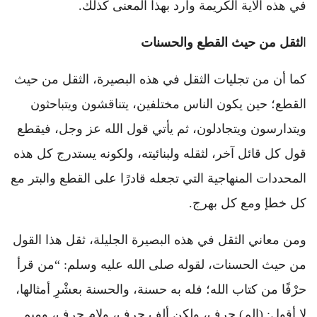
في هذه الآية الكريمة وارد بهذا المعنى كذلك.
ا
لثقل من حيث القطع والحسنات
كما أن من تجليات الثقل في هذه البصيرة، الثقل من حيث
القطع؛ حين يكون الناس مختلفين، يتناقشون ويتباحثون
ويتدارسون ويتجادلون، ثم يأتي قول الله عز وجل، فيقطع
قول كل قائل آخر، لثقله ولبنائيته، ولكونه يستدرج كل هذه
المحددات المنهاجية التي تجعله قادرًا على القطع والبتر مع
كل خطإ ومع كل بهرج.
ومن معاني الثقل في هذه البصيرة الجليلة، ثقل هذا القول
من حيث الحسنات، لقوله صلى الله عليه وسلم: “من قرأ
حرْفًا من كتاب الله؛ فله به حسنة، والحسنة بعشْرِ أمثالها،
لا أقول: (الم) حرف، ولكن ألف حرف، ولام حرف، وميم