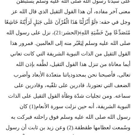
على سيدنا رسول الله صلى الله عليه وسلم يستبطن
معنى آخر مفاده، أن هذا القول الثقيل الذي قال الله عز
وجل في حقه: ﴿لَوْ أَنْزَلْنَا هَذَا الْقُرْآنَ عَلَى جَبَلٍ لَرَأَيْتَهُ خَاشِعًا
مُتَصَدِّعًا مِنْ خَشْيَةِ اللهِ﴾(الحشر:21)، نزل على رسول الله
صلى الله عليه وسلم لِيَعْبُر منه إلى العالمين. فمرور هذا
القول الثقيل من الذات النبوية الشريفة التي كانت تعاني
أيما معاناة من تنزل هذا القول الثقيل، لطَّفه بإذن الله
تعالى، فأصبحنا نحن بمحدودياتنا متعدّدة الأبعاد وأضرب
الضعف التي تعتورنا، قادرين على تلقّيه، وقادرين على
سماعه. ومن تجليات شدّة وطأة القول الثقيل على الذات
النبوية الشريفة، أنه حين نزلت سورة الأنعام(1) كان
رسول الله صلى الله عليه وسلم فوق راحلته فبركت به
وسُمعت لعظامها طقطقة.(2) وعن زيد بن ثابت أن رسول