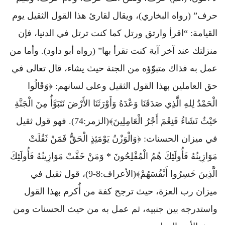
حرف” (رواه البخاري)، ويقال لقارئ هذا القول الثقيل يوم
القيامة: “اقرأ وارتق ورتل كما كنت ترتل في الدنيا، فإن
منزلتك عند آخر آية كنت تقرأ بها” (رواه أبو داود). وأما من
عمل به فذاك متبوّؤه من الجنة حيث يشاء، قال تعالى في
حق العاملين بهذا القول الثقيل وعلى لسانهم: ﴿وَقَالُوا
الْحَمْدُ لِلهِ الَّذِي صَدَقَنَا وَعْدَهُ وَأَوْرَثَنَا الأَرْضَ نَتَبَوَّأُ مِنَ الْجَنَّةِ
حَيْثُ نَشَاءُ فَنِعْمَ أَجْرُ الْعَامِلِينَ﴾(الزمر:74). فهو قول ثقيل
في ميزان الحسنات: ﴿وَالْوَزْنُ يَوْمَئِذٍ الْحَقُّ فَمَنْ ثَقُلَتْ
مَوَازِينُهُ فَأُولَئِكَ هُمُ الْمُفْلِحُونَ * وَمَنْ خَفَّتْ مَوَازِينُهُ فَأُولَئِكَ
الَّذِينَ خَسِرُوا أَنْفُسَهُمْ﴾(الأعراف:8-9)، قول ثقيل في
ميزان رب العزة، حيث ترجح كفة من أُكرم بهذا القول
واستدرجه بين جنبيه، ثم عمل به من حيث الحسنات ومن