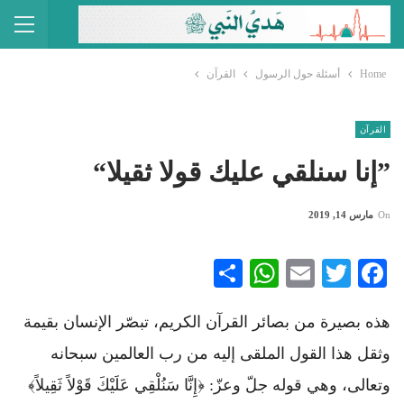
Home
أسئلة حول الرسول
القرآن
القرآن
”إنا سنلقي عليك قولا ثقيلا“
On
مارس 14, 2019
WhatsApp
Share
Email
Twitter
Facebook
هذه بصيرة من بصائر القرآن الكريم، تبصّر الإنسان بقيمة
وثقل هذا القول الملقى إليه من رب العالمين سبحانه
وتعالى، وهي قوله جلّ وعزّ: ﴿إِنَّا سَنُلْقِي عَلَيْكَ قَوْلاً ثَقِيلاً﴾