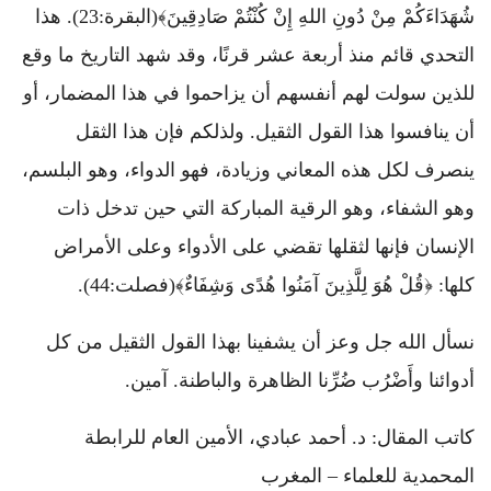
شُهَدَاءَكُمْ مِنْ دُونِ اللهِ إِنْ كُنْتُمْ صَادِقِينَ﴾(البقرة:23). هذا
التحدي قائم منذ أربعة عشر قرنًا، وقد شهد التاريخ ما وقع
للذين سولت لهم أنفسهم أن يزاحموا في هذا المضمار، أو
أن ينافسوا هذا القول الثقيل. ولذلكم فإن هذا الثقل
ينصرف لكل هذه المعاني وزيادة، فهو الدواء، وهو البلسم،
وهو الشفاء، وهو الرقية المباركة التي حين تدخل ذات
الإنسان فإنها لثقلها تقضي على الأدواء وعلى الأمراض
كلها: ﴿قُلْ هُوَ لِلَّذِينَ آمَنُوا هُدًى وَشِفَاءٌ﴾(فصلت:44).
نسأل الله جل وعز أن يشفينا بهذا القول الثقيل من كل
أدوائنا وأَضْرُب ضُرِّنا الظاهرة والباطنة. آمين.
كاتب المقال: د. أحمد عبادي، الأمين العام للرابطة
المحمدية للعلماء – المغرب