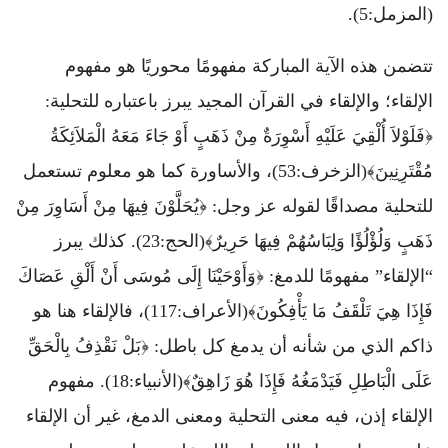
(المزمل:5).
تتضمن هذه الآية المباركة مفهومًا محوريًا هو مفهوم
الإلقاء؛ والإلقاء في القرآن المجيد يبرز باعتباره للتحلية:
﴿فَلَوْلاَ أُلْقِيَ عَلَيْهِ أَسْوِرَةٌ مِنْ ذَهَبٍ أَوْ جَاءَ مَعَهُ الْمَلاَئِكَةُ
مُقْتَرِنِينَ﴾(الزخرف:53)، والأساورة كما هو معلوم تستعمل
للتحلية مصداقًا لقوله عز وجل: ﴿يُحَلَّوْنَ فِيهَا مِنْ أَسَاوِرَ مِنْ
ذَهَبٍ وَلُؤْلُؤًا وَلِبَاسُهُمْ فِيهَا حَرِيرٌ﴾(الحج:23). كذلك يبرز
“الإلقاء” مفهومًا للدمغ: ﴿وَأَوْحَيْنَا إِلَى مُوسَى أَنْ أَلْقِ عَصَاكَ
فَإِذَا هِيَ تَلْقَفُ مَا يَأْفِكُونَ﴾(الأعراف:117)، فالإلقاء هنا هو
ذاكم الذي من شأنه أن يدمغ كل باطل: ﴿بَلْ نَقْذِفُ بِالْحَقِّ
عَلَى الْبَاطِلِ فَيَدْمَغُهُ فَإِذَا هُوَ زَاهِقٌ﴾(الأنبياء:18). مفهوم
الإلقاء إذن، فيه معنى التحلية ومعنى الدمغ، غير أن الإلقاء