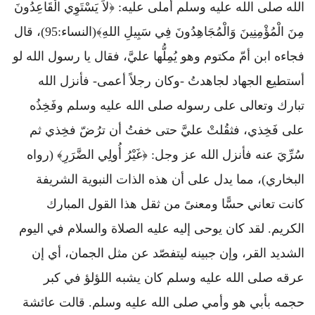
الله صلى الله عليه وسلم أملى عليه: ﴿لاَ يَسْتَوِي الْقَاعِدُونَ
مِنَ الْمُؤْمِنِينَ وَالْمُجَاهِدُونَ فِي سَبِيلِ اللهِ﴾(النساء:95)، قال
فجاءه ابن أمّ مكتوم وهو يُمِلُّها عليَّ، فقال يا رسول الله لو
أستطيع الجهاد لجاهدتُ -وكان رجلاً أعمى- فأنزل الله
تبارك وتعالى على رسوله صلى الله عليه وسلم وفَخِذُه
على فَخِذي، فثقُلتْ عليَّ حتى خفتُ أن ترُضّ فخِذي ثم
سُرِّيَ عنه فأنزل الله عز وجل: ﴿غَيْرُ أُولِي الضَّرَرِ﴾ (رواه
البخاري)، مما يدل على أن هذه الذات النبوية الشريفة
كانت تعاني حسًّا ومعنىً من ثقل هذا القول المبارك
الكريم. لقد كان يوحى إليه عليه الصلاة والسلام في اليوم
الشديد القر، وإن جبينه ليتفصّد عن مثل الجمان، أي إن
عرقه صلى الله عليه وسلم كان يشبه اللؤلؤ في كبر
حجمه بأبي هو وأمي صلى الله عليه وسلم. قالت عائشة