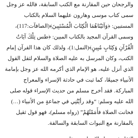
والرجحان حين المقارنة مع الكتب السابقة، فالله عز وجل
سمى كتاب موسى وهارون عليهما السلام بالكتاب
المستبين: ﴿وَآتَيْنَاهُمَا الْكِتَابَ الْمُسْتَبِينَ﴾(الصافآت:117)،
وسمى القرآن المجيد بالكتاب المبين: ﴿طس تِلْكَ آيَاتُ
الْقُرْآنِ وَكِتَابٍ مُبِينٍ﴾(النمل:1)، ولذلك كان هذا القرآن إمام
الكتب، وكان المرسل به عليه الصلاة والسلام لثقل القول
الذي أنزل عليه، هو الإمام الذي أكرمه الله عز وجل بإمامة
الأنبياء جميعًا، كما ثبت في حادثة الإسراء والمعراج
المباركة. فقد أخرج مسلم من حديث الإسراء قوله صلى
الله عليه وسلم: “وقد رأيْتُنِي في جماعةٍ من الأنبياء (…)
فحانت الصلاة فأَمَمْتُهُمْ” (رواه مسلم)، فهو قول ثقيل
بالمقارنة مع النبوات السابقة والسالفة.