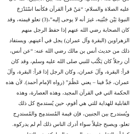
عليه الصلاة والسلام: “مَنْ قرأ القرآن فكأنما اسْتَدْرَجَ
النبوةَ بَيْن جَنْبَيه، غيرَ أنه لا يوحى إليه”،(3) تعلو قيمته، وقد
كان الصحابة رضي الله عنهم إذا حفظ الرجل منهم
الزهراوين (البقرة وآل عمران) يجل في أعينهم. ويستفاد
ذلك من حديث أنس بن مالك رضي الله عنه: “عن أنس،
أن رجلاً كان يَكْتُب للنبي صلى الله عليه وسلم، وقد كان
قرأ: البقرة، وآلَ عمران، وكان الرجل إذا قرأ: البقرة، وآلَ
عمران، جَدَّ فينا – يعني عَظُمَ” (رواه الإمام أحمد). لأن هذه
الحكمة التي في القرآن المجيد، وهذه العصارة، وهذه
القابلية للهداية للتي هي أقوم، حين يُستدمج كل ذلك
ويُستدرج بين الجنبين، فإن قيمة المُستدمِج والمُستدرِج
تعلو، ويصبح جليلاً سواء أدرك الناس ذلك أم لم يدركوه.