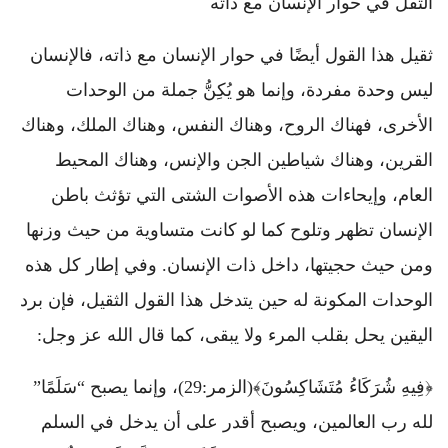
الثقل في حوار الإنسان مع ذاته
ثقيل هذا القول أيضًا في حوار الإنسان مع ذاته، فالإنسان
ليس وحدة مفردة، وإنما هو يُكِنُّ جملة من الوحدات
الأخرى، فهناك الروح، وهناك النفس، وهناك الملك، وهناك
القرين، وهناك شياطين الجن والإنس، وهناك المحيط
العام، وإيحاءات هذه الأصوات الشتى التي تؤثث باطن
الإنسان تظهر وتلوح كما لو كانت متساوية من حيث وزنها
ومن حيث حجيتها، داخل ذات الإنسان. وفي إطار كل هذه
الوحدات المكونة له حين يتدخل هذا القول الثقيل، فإن برد
اليقين يحل بقلب المرء ولا يبقى، كما قال الله عز وجل:
﴿فِيهِ شُرَكَاءُ مُتَشَاكِسُونَ﴾(الزمر:29)، وإنما يصبح “سَلَمًا”
لله رب العالمين، ويصبح أقدر على أن يدخل في السلم