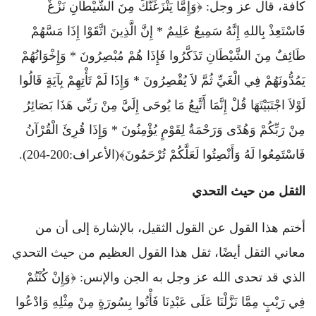
كافة، قال عز وجل: ﴿وَإِمَّا يَنْزَغَنَّكَ مِنَ الشَّيْطَانِ نَزْغٌ
فَاسْتَعِذْ بِاللهِ إِنَّهُ سَمِيعٌ عَلِيمٌ * إِنَّ الَّذِينَ اتَّقَوْا إِذَا مَسَّهُمْ
طَائِفٌ مِنَ الشَّيْطَانِ تَذَكَّرُوا فَإِذَا هُمْ مُبْصِرُونَ * وَإِخْوَانُهُمْ
يَمُدُّونَهُمْ فِي الْغَيِّ ثُمَّ لاَ يُقْصِرُونَ * وَإِذَا لَمْ تَأْتِهِمْ بِآيَةٍ قَالُوا
لَوْلاَ اجْتَبَيْتَهَا قُلْ إِنَّمَا أَتَّبِعُ مَا يُوحَى إِلَيَّ مِنْ رَبِّي هَذَا بَصَائِرُ
مِنْ رَبِّكُمْ وَهُدًى وَرَحْمَةٌ لِقَوْمٍ يُؤْمِنُونَ * وَإِذَا قُرِئَ الْقُرْآنُ
فَاسْتَمِعُوا لَهُ وَأَنْصِتُوا لَعَلَّكُمْ تُرْحَمُونَ﴾(الأعراف:200-204).
الثقل من حيث التحدي
أختم هذا القول عن القول الثقيل، بالإشارة إلى أن من
معاني الثقل أيضًا، ثقل هذا القول العظيم من حيث التحدي
الذي قد تحدى الله عز وجل به الجن والإنس: ﴿وَإِنْ كُنْتُمْ
فِي رَيْبٍ مِمَّا نَزَّلْنَا عَلَى عَبْدِنَا فَأْتُوا بِسُورَةٍ مِنْ مِثْلِهِ وَادْعُوا