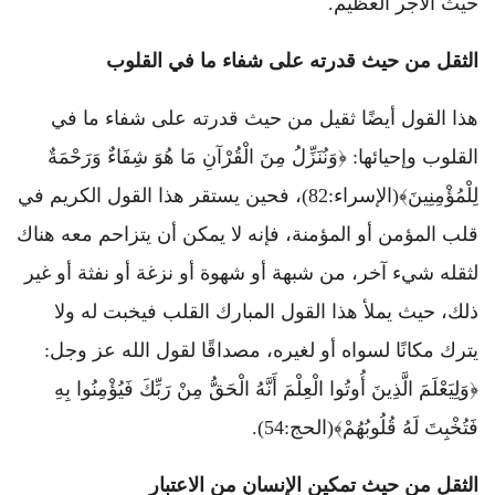
حيث الأجر العظيم.
الثقل من حيث قدرته على شفاء ما في القلوب
هذا القول أيضًا ثقيل من حيث قدرته على شفاء ما في
القلوب وإحيائها: ﴿وَنُنَزِّلُ مِنَ الْقُرْآنِ مَا هُوَ شِفَاءٌ وَرَحْمَةٌ
لِلْمُؤْمِنِينَ﴾(الإسراء:82)، فحين يستقر هذا القول الكريم في
قلب المؤمن أو المؤمنة، فإنه لا يمكن أن يتزاحم معه هناك
لثقله شيء آخر، من شبهة أو شهوة أو نزغة أو نفثة أو غير
ذلك، حيث يملأ هذا القول المبارك القلب فيخبت له ولا
يترك مكانًا لسواه أو لغيره، مصداقًا لقول الله عز وجل:
﴿وَلِيَعْلَمَ الَّذِينَ أُوتُوا الْعِلْمَ أَنَّهُ الْحَقُّ مِنْ رَبِّكَ فَيُؤْمِنُوا بِهِ
فَتُخْبِتَ لَهُ قُلُوبُهُمْ﴾(الحج:54).
الثقل من حيث تمكين الإنسان من الاعتبار